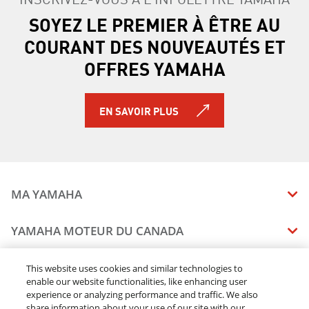
SOYEZ LE PREMIER À ÊTRE AU
COURANT DES NOUVEAUTÉS ET
OFFRES YAMAHA
EN SAVOIR PLUS
MA YAMAHA
MANUELS
YAMAHA MOTEUR DU CANADA
ÉTAT DES RAPPELS DE VOTRE VÉHICULE
SOMMAIRE DE L'ENTREPRISE
CONCESSIONNAIRES
This website uses cookies and similar technologies to
enable our website functionalities, like enhancing user
CARRIERES
experience or analyzing performance and traffic. We also
TROUVEZ UN CONCESSIONNAIRE
MENTIONS JURIDIQUES
RESTONS DEHORS
share information about your use of our site with our