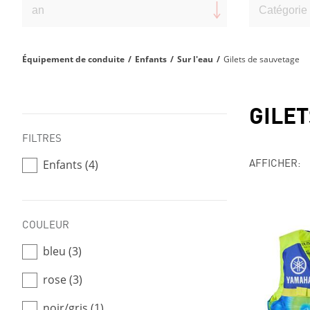
Équipement de conduite
/
Enfants
/
Sur l'eau
/
Gilets de sauvetage
GILET
FILTRES
AFFICHER:
Enfants (4)
COULEUR
bleu (3)
rose (3)
noir/gris (1)