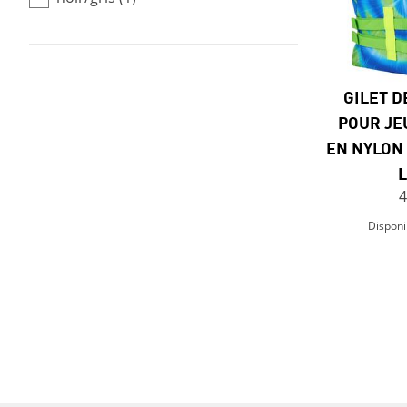
GILET D
POUR JE
EN NYLON
L
4
Disponi
Previous Page
Next Page