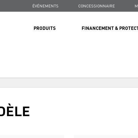
ÉVÉNEMENTS
CONCESSIONNAIRE
M
PRODUITS
FINANCEMENT & PROTEC
LIVRAISON GRATUITE
SUR TOUTES LES COMMANDES DE PLUS DE 99 $
LIVRAISON GRATUITE
DÈLE
SUR TOUTES LES COMMANDES DE PLUS DE 99 $
LIVRAISON GRATUITE
SUR TOUTES LES COMMANDES DE PLUS DE 99 $