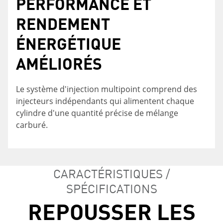
PERFORMANCE ET
L'ART DE SE GLISSER
RENDEMENT
PARTOUT
ÉNERGÉTIQUE
Comme il n'y a ni hélice, ni boîtier d'engrenages
AMÉLIORÉS
sous la coque, les moteurs à propulsion par jet
vous permettent de vous aventurer plus loin
que les bateaux équipés de horsbord à hélice
Le système d'injection multipoint comprend des
traditionnels
injecteurs indépendants qui alimentent chaque
cylindre d'une quantité précise de mélange
carburé.
CARACTÉRISTIQUES /
SPÉCIFICATIONS
REPOUSSER LES