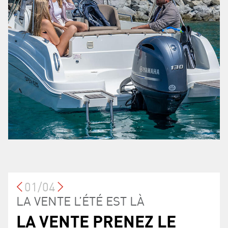
01/04
PROGRAMME DE
LA VENTE L’ÉTÉ EST LÀ
LA VENTE PRENEZ LE LARGE
L'ÉTÉ COMMENCE MAINTENANT
LA VENTE PRENEZ LE
TAUX DE FINANCEMENT
OFFRE DE GARANTIE DE
FIDÉLISATION