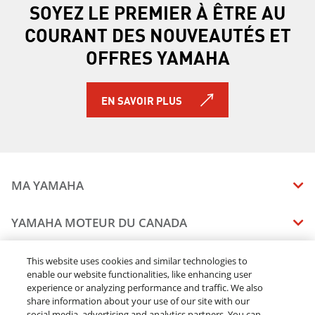
SOYEZ LE PREMIER À ÊTRE AU
COURANT DES NOUVEAUTÉS ET
OFFRES YAMAHA
EN SAVOIR PLUS
MA YAMAHA
MANUELS
YAMAHA MOTEUR DU CANADA
ÉTAT DES RAPPELS DE VOTRE VÉHICULE
SOMMAIRE DE L'ENTREPRISE
CONCESSIONNAIRES
This website uses cookies and similar technologies to
enable our website functionalities, like enhancing user
CARRIERES
experience or analyzing performance and traffic. We also
TROUVEZ UN CONCESSIONNAIRE
MENTIONS JURIDIQUES
RESTONS DEHORS
share information about your use of our site with our
DEVENEZ CONCESSIONNAIRE
social media, advertising and analytics partners. You can