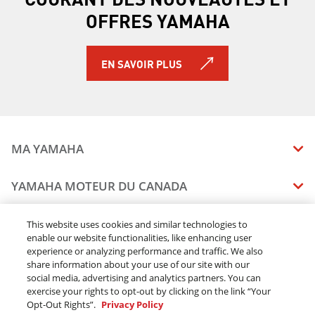
OFFRES YAMAHA
EN SAVOIR PLUS
MA YAMAHA
MANUELS
YAMAHA MOTEUR DU CANADA
ÉTAT DES RAPPELS DE VOTRE VÉHICULE
SOMMAIRE DE L'ENTREPRISE
CONCESSIONNAIRES
This website uses cookies and similar technologies to
enable our website functionalities, like enhancing user
CARRIERES
experience or analyzing performance and traffic. We also
TROUVEZ UN CONCESSIONNAIRE
MENTIONS JURIDIQUES
RESTONS DEHORS
share information about your use of our site with our
DEVENEZ CONCESSIONNAIRE
social media, advertising and analytics partners. You can
BLOGUE
MODALITÉS ET CONDITIONS
exercise your rights to opt-out by clicking on the link “Your
COMMANDES EN LIGNE
CONCESSIONAIRE ÉLITE
Opt-Out Rights”.
Privacy Policy
COMMUNIQUEZ AVEC NOUS
ACOMPTE EN LIGNE MODALITÉS ET CONDITIONS