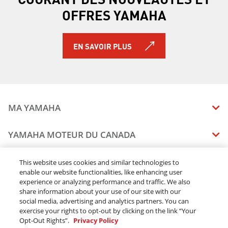
OFFRES YAMAHA
EN SAVOIR PLUS
MA YAMAHA
MANUELS
YAMAHA MOTEUR DU CANADA
ÉTAT DES RAPPELS DE VOTRE VÉHICULE
SOMMAIRE DE L'ENTREPRISE
CONCESSIONNAIRES
This website uses cookies and similar technologies to
enable our website functionalities, like enhancing user
CARRIERES
experience or analyzing performance and traffic. We also
TROUVEZ UN CONCESSIONNAIRE
MENTIONS JURIDIQUES
RESTONS DEHORS
share information about your use of our site with our
DEVENEZ CONCESSIONNAIRE
social media, advertising and analytics partners. You can
BLOGUE
MODALITÉS ET CONDITIONS
exercise your rights to opt-out by clicking on the link “Your
COMMANDES EN LIGNE
CONCESSIONAIRE ÉLITE
Opt-Out Rights”.
Privacy Policy
COMMUNIQUEZ AVEC NOUS
ACOMPTE EN LIGNE MODALITÉS ET CONDITIONS