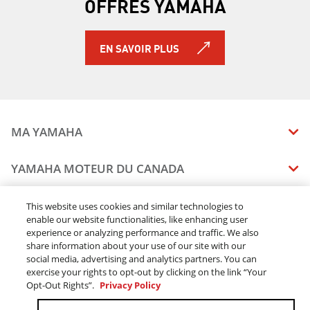
OFFRES YAMAHA
EN SAVOIR PLUS
MA YAMAHA
MANUELS
YAMAHA MOTEUR DU CANADA
ÉTAT DES RAPPELS DE VOTRE VÉHICULE
SOMMAIRE DE L'ENTREPRISE
CONCESSIONNAIRES
This website uses cookies and similar technologies to
enable our website functionalities, like enhancing user
CARRIERES
experience or analyzing performance and traffic. We also
TROUVEZ UN CONCESSIONNAIRE
MENTIONS JURIDIQUES
RESTONS DEHORS
share information about your use of our site with our
DEVENEZ CONCESSIONNAIRE
social media, advertising and analytics partners. You can
BLOGUE
MODALITÉS ET CONDITIONS
exercise your rights to opt-out by clicking on the link “Your
COMMANDES EN LIGNE
CONCESSIONAIRE ÉLITE
Opt-Out Rights”.
Privacy Policy
COMMUNIQUEZ AVEC NOUS
ACOMPTE EN LIGNE MODALITÉS ET CONDITIONS
SUIVRE MA COMMANDE
FAQ