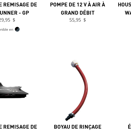
E REMISAGE DE
POMPE DE 12 V À AIR À
HOUS
UNNER - GP
GRAND DÉBIT
WA
29,95 $
55,95 $
nible en
E REMISAGE DE
BOYAU DE RINÇAGE
É