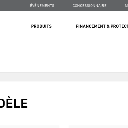
ÉVÉNEMENTS
CONCESSIONNAIRE
M
PRODUITS
FINANCEMENT & PROTEC
LIVRAISON GRATUITE
SUR TOUTES LES COMMANDES DE PLUS DE 99 $
LIVRAISON GRATUITE
DÈLE
SUR TOUTES LES COMMANDES DE PLUS DE 99 $
LIVRAISON GRATUITE
SUR TOUTES LES COMMANDES DE PLUS DE 99 $