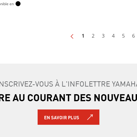
nible en
1
2
3
4
5
6
Next Page
INSCRIVEZ-VOUS À L'INFOLETTRE YAMAH
TRE AU COURANT DES NOUVEA
EN SAVOIR PLUS